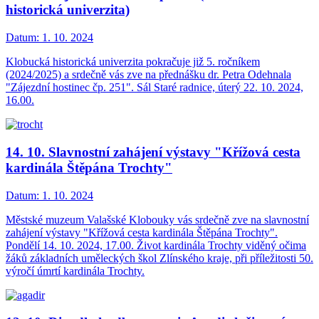
historická univerzita)
Datum:
1. 10. 2024
Klobucká historická univerzita pokračuje již 5. ročníkem
(2024/2025) a srdečně vás zve na přednášku dr. Petra Odehnala
"Zájezdní hostinec čp. 251". Sál Staré radnice, úterý 22. 10. 2024,
16.00.
14. 10. Slavnostní zahájení výstavy "Křížová cesta
kardinála Štěpána Trochty"
Datum:
1. 10. 2024
Městské muzeum Valašské Klobouky vás srdečně zve na slavnostní
zahájení výstavy "Křížová cesta kardinála Štěpána Trochty".
Pondělí 14. 10. 2024, 17.00. Život kardinála Trochty viděný očima
žáků základních uměleckých škol Zlínského kraje, při příležitosti 50.
výročí úmrtí kardinála Trochty.