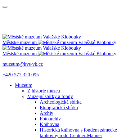
Městské muzeum
Městské muzeum
muzeum@kvs-vk.cz
+420 577 320 095
Muzeum
Z historie muzea
Muzejní sbírky a fondy
Archeologická sbírka
Etnografická sbírka
Archiv
Fotoarchiv
Knihovna
Historická knihovna s fondem zámecké
knihovny rodu Centner-Manner