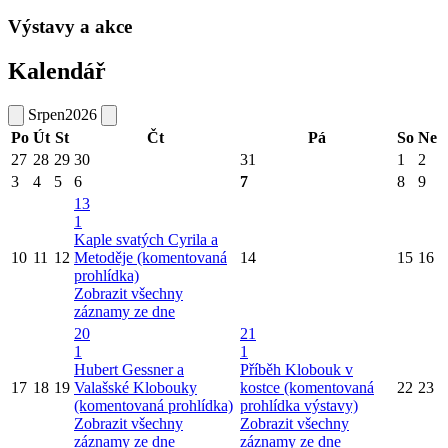
Výstavy a akce
Kalendář
Srpen
2026
Po
Út
St
Čt
Pá
So
Ne
27
28
29
30
31
1
2
3
4
5
6
7
8
9
13
1
Kaple svatých Cyrila a
10
11
12
Metoděje (komentovaná
14
15
16
prohlídka)
Zobrazit všechny
záznamy ze dne
20
21
1
1
Hubert Gessner a
Příběh Klobouk v
17
18
19
Valašské Klobouky
kostce (komentovaná
22
23
(komentovaná prohlídka)
prohlídka výstavy)
Zobrazit všechny
Zobrazit všechny
záznamy ze dne
záznamy ze dne