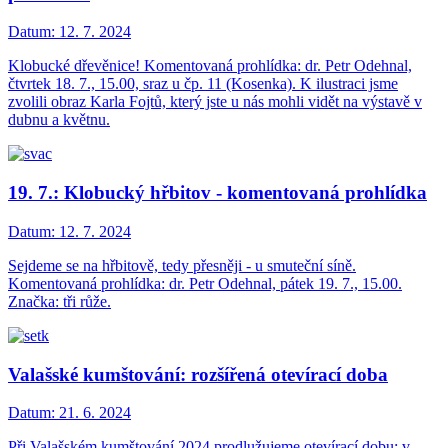
Datum:
12. 7. 2024
Klobucké dřevěnice! Komentovaná prohlídka: dr. Petr Odehnal,
čtvrtek 18. 7., 15.00, sraz u čp. 11 (Kosenka). K ilustraci jsme
zvolili obraz Karla Fojtů, který jste u nás mohli vidět na výstavě v
dubnu a květnu.
19. 7.: Klobucký hřbitov - komentovaná prohlídka
Datum:
12. 7. 2024
Sejdeme se na hřbitově, tedy přesněji - u smuteční síně.
Komentovaná prohlídka: dr. Petr Odehnal, pátek 19. 7., 15.00.
Značka: tři růže.
Valašské kumštování: rozšířená otevírací doba
Datum:
21. 6. 2024
Při Valašském kumštování 2024 prodlužujeme otevírací dobu: v