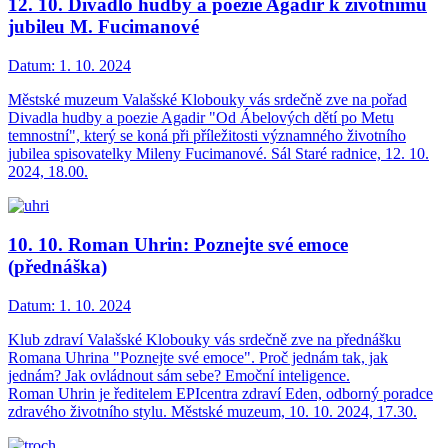
12. 10. Divadlo hudby a poezie Agadir k životnímu
jubileu M. Fucimanové
Datum:
1. 10. 2024
Městské muzeum Valašské Klobouky vás srdečně zve na pořad
Divadla hudby a poezie Agadir "Od Ábelových dětí po Metu
temnostní", který se koná při příležitosti významného životního
jubilea spisovatelky Mileny Fucimanové. Sál Staré radnice, 12. 10.
2024, 18.00.
10. 10. Roman Uhrin: Poznejte své emoce
(přednáška)
Datum:
1. 10. 2024
Klub zdraví Valašské Klobouky vás srdečně zve na přednášku
Romana Uhrina "Poznejte své emoce". Proč jednám tak, jak
jednám? Jak ovládnout sám sebe? Emoční inteligence.
Roman Uhrin je ředitelem EPIcentra zdraví Eden, odborný poradce
zdravého životního stylu. Městské muzeum, 10. 10. 2024, 17.30.