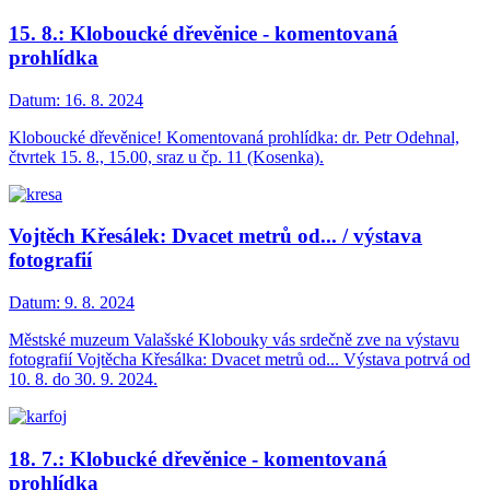
15. 8.: Kloboucké dřevěnice - komentovaná
prohlídka
Datum:
16. 8. 2024
Kloboucké dřevěnice! Komentovaná prohlídka: dr. Petr Odehnal,
čtvrtek 15. 8., 15.00, sraz u čp. 11 (Kosenka).
Vojtěch Křesálek: Dvacet metrů od... / výstava
fotografií
Datum:
9. 8. 2024
Městské muzeum Valašské Klobouky vás srdečně zve na výstavu
fotografií Vojtěcha Křesálka: Dvacet metrů od... Výstava potrvá od
10. 8. do 30. 9. 2024.
18. 7.: Klobucké dřevěnice - komentovaná
prohlídka