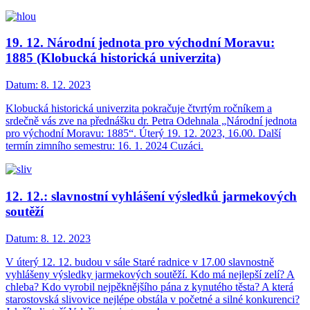
19. 12. Národní jednota pro východní Moravu:
1885 (Klobucká historická univerzita)
Datum:
8. 12. 2023
Klobucká historická univerzita pokračuje čtvrtým ročníkem a
srdečně vás zve na přednášku dr. Petra Odehnala „Národní jednota
pro východní Moravu: 1885“. Úterý 19. 12. 2023, 16.00. Další
termín zimního semestru: 16. 1. 2024 Cuzáci.
12. 12.: slavnostní vyhlášení výsledků jarmekových
soutěží
Datum:
8. 12. 2023
V úterý 12. 12. budou v sále Staré radnice v 17.00 slavnostně
vyhlášeny výsledky jarmekových soutěží. Kdo má nejlepší zelí? A
chleba? Kdo vyrobil nejpěknějšího pána z kynutého těsta? A která
starostovská slivovice nejlépe obstála v početné a silné konkurenci?