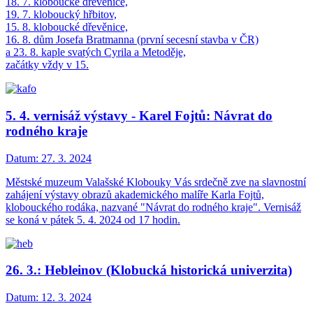
18. 7. kloboucké dřevěnice,
19. 7. kloboucký hřbitov,
15. 8. kloboucké dřevěnice,
16. 8. dům Josefa Bratmanna (první secesní stavba v ČR)
a 23. 8. kaple svatých Cyrila a Metoděje,
začátky vždy v 15.
5. 4. vernisáž výstavy - Karel Fojtů: Návrat do
rodného kraje
Datum:
27. 3. 2024
Městské muzeum Valašské Klobouky Vás srdečně zve na slavnostní
zahájení výstavy obrazů akademického malíře Karla Fojtů,
klobouckého rodáka, nazvané "Návrat do rodného kraje". Vernisáž
se koná v pátek 5. 4. 2024 od 17 hodin.
26. 3.: Hebleinov (Klobucká historická univerzita)
Datum:
12. 3. 2024