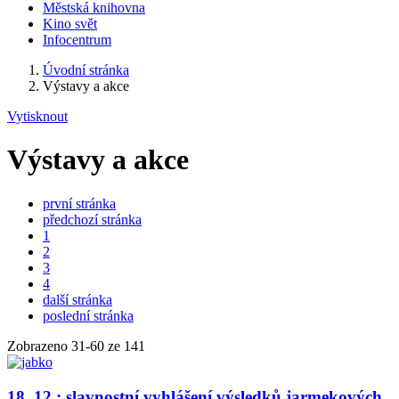
Městská knihovna
Kino svět
Infocentrum
Úvodní stránka
Výstavy a akce
Vytisknout
Výstavy a akce
první stránka
předchozí stránka
1
2
3
4
další stránka
poslední stránka
Zobrazeno
31
-
60
ze 141
18. 12.: slavnostní vyhlášení výsledků jarmekových