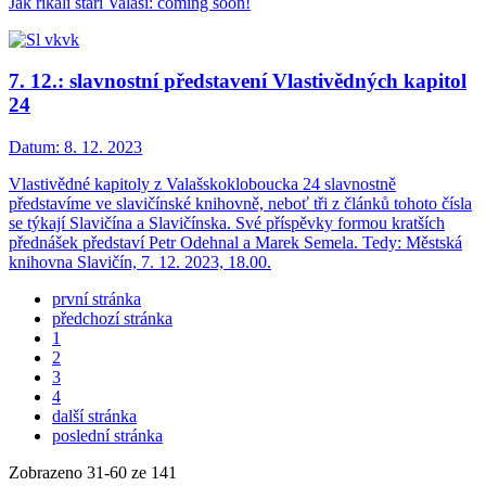
Jak říkali staří Valaši: coming soon!
7. 12.: slavnostní představení Vlastivědných kapitol
24
Datum:
8. 12. 2023
Vlastivědné kapitoly z Valašskokloboucka 24 slavnostně
představíme ve slavičínské knihovně, neboť tři z článků tohoto čísla
se týkají Slavičína a Slavičínska. Své příspěvky formou kratších
přednášek představí Petr Odehnal a Marek Semela. Tedy: Městská
knihovna Slavičín, 7. 12. 2023, 18.00.
první stránka
předchozí stránka
1
2
3
4
další stránka
poslední stránka
Zobrazeno
31
-
60
ze 141