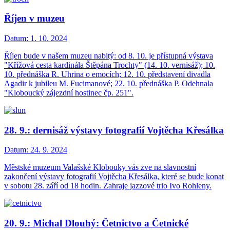
Říjen v muzeu
Datum:
1. 10. 2024
Říjen bude v našem muzeu nabitý: od 8. 10. je přístupná výstava
"Křížová cesta kardinála Štěpána Trochty" (14. 10. vernisáž); 10.
10. přednáška R. Uhrina o emocích; 12. 10. představení divadla
Agadir k jubileu M. Fucimanové; 22. 10. přednáška P. Odehnala
"Kloboucký zájezdní hostinec čp. 251".
28. 9.: dernisáž výstavy fotografií Vojtěcha Křesálka
Datum:
24. 9. 2024
Městské muzeum Valašské Klobouky vás zve na slavnostní
zakončení výstavy fotografií Vojtěcha Křesálka, které se bude konat
v sobotu 28. září od 18 hodin. Zahraje jazzové trio Ivo Rohleny.
20. 9.: Michal Dlouhý: Četnictvo a Četnické