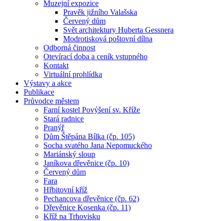
Muzejní expozice
Pravěk jižního Valašska
Červený dům
Svět architektury Huberta Gessnera
Modrotisková poštovní dílna
Odborná činnost
Otevírací doba a ceník vstupného
Kontakt
Virtuální prohlídka
Výstavy a akce
Publikace
Průvodce městem
Farní kostel Povýšení sv. Kříže
Stará radnice
Pranýř
Dům Štěpána Bílka (čp. 105)
Socha svatého Jana Nepomuckého
Mariánský sloup
Janíkova dřevěnice (čp. 10)
Červený dům
Fara
Hřbitovní kříž
Pechancova dřevěnice (čp. 62)
Dřevěnice Kosenka (čp. 11)
Kříž na Trhovisku