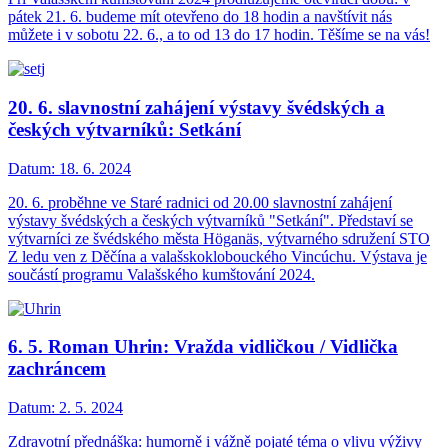
pátek 21. 6. budeme mít otevřeno do 18 hodin a navštívit nás
můžete i v sobotu 22. 6., a to od 13 do 17 hodin. Těšíme se na vás!
20. 6. slavnostní zahájení výstavy švédských a
českých výtvarníků: Setkání
Datum:
18. 6. 2024
20. 6. proběhne ve Staré radnici od 20.00 slavnostní zahájení
výstavy švédských a českých výtvarníků "Setkání". Představí se
výtvarníci ze švédského města Höganäs, výtvarného sdružení STO
Z ledu ven z Děčína a valašskoklobouckého Vincúchu. Výstava je
součástí programu Valašského kumštování 2024.
6. 5. Roman Uhrin: Vražda vidličkou / Vidlička
zachráncem
Datum:
2. 5. 2024
Zdravotní přednáška: humorně i vážně pojaté téma o vlivu výživy