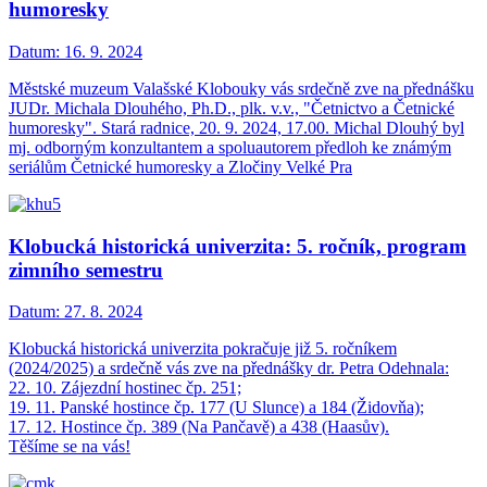
humoresky
Datum:
16. 9. 2024
Městské muzeum Valašské Klobouky vás srdečně zve na přednášku
JUDr. Michala Dlouhého, Ph.D., plk. v.v., "Četnictvo a Četnické
humoresky". Stará radnice, 20. 9. 2024, 17.00. Michal Dlouhý byl
mj. odborným konzultantem a spoluautorem předloh ke známým
seriálům Četnické humoresky a Zločiny Velké Pra
Klobucká historická univerzita: 5. ročník, program
zimního semestru
Datum:
27. 8. 2024
Klobucká historická univerzita pokračuje již 5. ročníkem
(2024/2025) a srdečně vás zve na přednášky dr. Petra Odehnala:
22. 10. Zájezdní hostinec čp. 251;
19. 11. Panské hostince čp. 177 (U Slunce) a 184 (Židovňa);
17. 12. Hostince čp. 389 (Na Pančavě) a 438 (Haasův).
Těšíme se na vás!