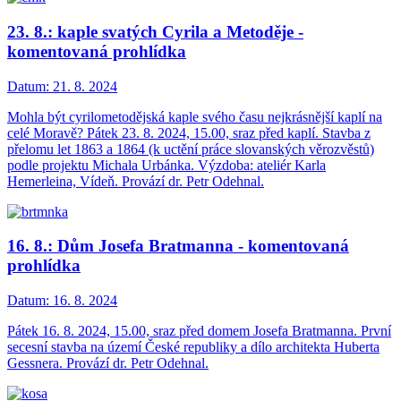
23. 8.: kaple svatých Cyrila a Metoděje -
komentovaná prohlídka
Datum:
21. 8. 2024
Mohla být cyrilometodějská kaple svého času nejkrásnější kaplí na
celé Moravě? Pátek 23. 8. 2024, 15.00, sraz před kaplí. Stavba z
přelomu let 1863 a 1864 (k uctění práce slovanských věrozvěstů)
podle projektu Michala Urbánka. Výzdoba: ateliér Karla
Hemerleina, Vídeň. Provází dr. Petr Odehnal.
16. 8.: Dům Josefa Bratmanna - komentovaná
prohlídka
Datum:
16. 8. 2024
Pátek 16. 8. 2024, 15.00, sraz před domem Josefa Bratmanna. První
secesní stavba na území České republiky a dílo architekta Huberta
Gessnera. Provází dr. Petr Odehnal.