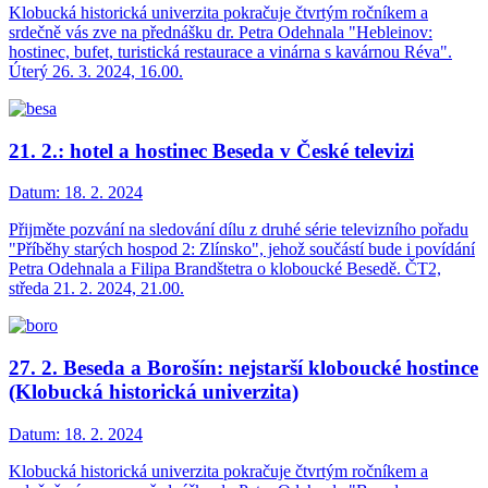
Klobucká historická univerzita pokračuje čtvrtým ročníkem a
srdečně vás zve na přednášku dr. Petra Odehnala "Hebleinov:
hostinec, bufet, turistická restaurace a vinárna s kavárnou Réva".
Úterý 26. 3. 2024, 16.00.
21. 2.: hotel a hostinec Beseda v České televizi
Datum:
18. 2. 2024
Přijměte pozvání na sledování dílu z druhé série televizního pořadu
"Příběhy starých hospod 2: Zlínsko", jehož součástí bude i povídání
Petra Odehnala a Filipa Brandštetra o kloboucké Besedě. ČT2,
středa 21. 2. 2024, 21.00.
27. 2. Beseda a Borošín: nejstarší kloboucké hostince
(Klobucká historická univerzita)
Datum:
18. 2. 2024
Klobucká historická univerzita pokračuje čtvrtým ročníkem a