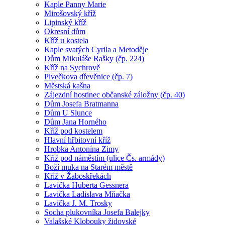
Kaple Panny Marie
Mirošovský kříž
Lipinský kříž
Okresní dům
Kříž u kostela
Kaple svatých Cyrila a Metoděje
Dům Mikuláše Rašky (čp. 224)
Kříž na Sychrově
Pivečkova dřevěnice (čp. 7)
Městská kašna
Zájezdní hostinec občanské záložny (čp. 40)
Dům Josefa Bratmanna
Dům U Slunce
Dům Jana Horného
Kříž pod kostelem
Hlavní hřbitovní kříž
Hrobka Antonína Zimy
Kříž pod náměstím (ulice Čs. armády)
Boží muka na Starém městě
Kříž v Žaboskřekách
Lavička Huberta Gessnera
Lavička Ladislava Mňačka
Lavička J. M. Trosky
Socha plukovníka Josefa Balejky
Valašské Klobouky židovské