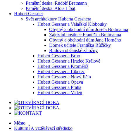
Pamětní deska: Rudolf Bratmann
Pamětní deska: Alois Líbal
Hubert Gessner
Svět architektury Huberta Gessnera
Hubert Gessner a Valašské Klobouky
Obytný a obchodní dům Josefa Bratmanna
Zájezdní hostinec Františka Bratmanna
Obytný a obchodní dům Jana Horného
Domek učitele Františka Růžičky
Budova občanské záložny
Hubert Gessner a Brno
Hubert Gessner a Hradec Králové
Hubert Gessner a Kroměříž
Hubert Gessner a Liberec
Hubert Gessner a Nový Jičín
Hubert Gessner a Opava
Hubert Gessner a Praha
Hubert Gessner a Vídeň
Město
KulturnÍ A vzdělávací středisko