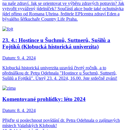
na naše zdraví. Jak se orientovat ve výběru zdravých potravin? Jak
vytvořit vyvážený jídelníček? Součástí akce bude také ochutnávka
jídel přímo od Romana Uhrina, ředitele EPIcentra zdraví Eden a
bývalého šéfkuchaře Country Life Praha.
23. 4.: Hostince u Šuchmů, Suttnerů, Sušilů a
Fojtíků (Klobucká historická univerzita)
Datum:
9. 4. 2024
Klobucká historická univerzita uzavírá čtvrtý ročník, a to
přednáškou dr. Petra Odehnala "Hostince u Šuchmů, Suttnerů,
Sušilů a Fojtíků". Úterý 23. 4. 2024, 16.00. Jste srdečně zváni!
Komentované prohlídky: léto 2024
Datum:
8. 4. 2024
Přijďte si poslechnout povídání dr. Petra Odehnala o zajímavých
místech Valašských Klobouk!