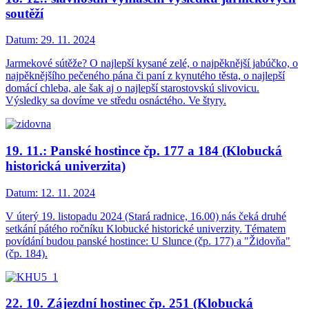
soutěží
Datum:
29. 11. 2024
Jarmekové sútěže? O najlepší kysané zelé, o najpěknější jabúčko, o
najpěknějšího pečeného pána či paní z kynutého těsta, o najlepší
domácí chleba, ale šak aj o najlepší starostovskú slivovicu.
Výsledky sa dovíme ve středu osnáctého. Ve štyry.
19. 11.: Panské hostince čp. 177 a 184 (Klobucká
historická univerzita)
Datum:
12. 11. 2024
V úterý 19. listopadu 2024 (Stará radnice, 16.00) nás čeká druhé
setkání pátého ročníku Klobucké historické univerzity. Tématem
povídání budou panské hostince: U Slunce (čp. 177) a "Židovňa"
(čp. 184).
22. 10. Zájezdní hostinec čp. 251 (Klobucká