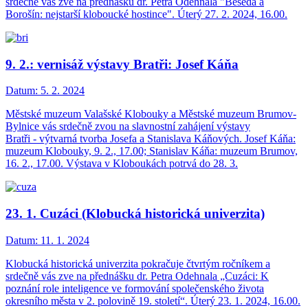
srdečně vás zve na přednášku dr. Petra Odehnala "Beseda a
Borošín: nejstarší kloboucké hostince". Úterý 27. 2. 2024, 16.00.
9. 2.: vernisáž výstavy Bratři: Josef Káňa
Datum:
5. 2. 2024
Městské muzeum Valašské Klobouky a Městské muzeum Brumov-
Bylnice vás srdečně zvou na slavnostní zahájení výstavy
Bratři - výtvarná tvorba Josefa a Stanislava Káňových. Josef Káňa:
muzeum Klobouky, 9. 2., 17.00; Stanislav Káňa: muzeum Brumov,
16. 2., 17.00. Výstava v Kloboukách potrvá do 28. 3.
23. 1. Cuzáci (Klobucká historická univerzita)
Datum:
11. 1. 2024
Klobucká historická univerzita pokračuje čtvrtým ročníkem a
srdečně vás zve na přednášku dr. Petra Odehnala „Cuzáci: K
poznání role inteligence ve formování společenského života
okresního města v 2. polovině 19. století“. Úterý 23. 1. 2024, 16.00.