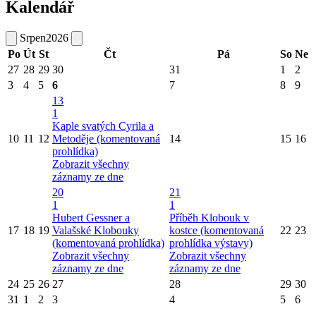
Kalendář
Srpen
2026
Po
Út
St
Čt
Pá
So
Ne
27
28
29
30
31
1
2
3
4
5
6
7
8
9
13
1
Kaple svatých Cyrila a
10
11
12
Metoděje (komentovaná
14
15
16
prohlídka)
Zobrazit všechny
záznamy ze dne
20
21
1
1
Hubert Gessner a
Příběh Klobouk v
17
18
19
Valašské Klobouky
kostce (komentovaná
22
23
(komentovaná prohlídka)
prohlídka výstavy)
Zobrazit všechny
Zobrazit všechny
záznamy ze dne
záznamy ze dne
24
25
26
27
28
29
30
31
1
2
3
4
5
6