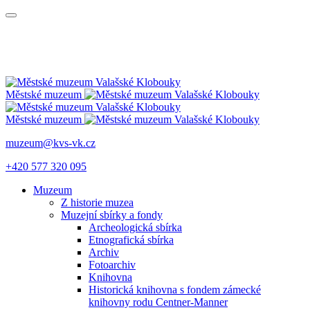
Městské muzeum
Městské muzeum
muzeum@kvs-vk.cz
+420 577 320 095
Muzeum
Z historie muzea
Muzejní sbírky a fondy
Archeologická sbírka
Etnografická sbírka
Archiv
Fotoarchiv
Knihovna
Historická knihovna s fondem zámecké
knihovny rodu Centner-Manner