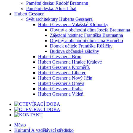
Pamětní deska: Rudolf Bratmann
Pamětní deska: Alois Líbal
Hubert Gessner
Svět architektury Huberta Gessnera
Hubert Gessner a Valašské Klobouky
Obytný a obchodní dům Josefa Bratmanna
Zájezdní hostinec Františka Bratmanna
Obytný a obchodní dům Jana Horného
Domek učitele Františka Růžičky
Budova občanské záložny
Hubert Gessner a Brno
Hubert Gessner a Hradec Králové
Hubert Gessner a Kroměříž
Hubert Gessner a Liberec
Hubert Gessner a Nový Jičín
Hubert Gessner a Opava
Hubert Gessner a Praha
Hubert Gessner a Vídeň
Město
KulturnÍ A vzdělávací středisko