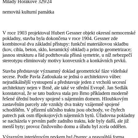
Milady Horákové 329/24
nemovitá kulturní památka
V roce 1903 projektoval Hubert Gessner objekt okresní nemocenské
pokladny, stavba byla dokončena v roce 1904. Gessner zde
kombinoval dva základní přístupy: funkční materiálovou skladbu
(kov, cihla, beton, sklo, keramický obklad) a princip geometrizace;
jasnou strukturu a řád podtrhovala přísná symetrie, u níž nebezpečí
stereotypu eliminovaly motivy konvexních a konkávních prvků.
Stavba představuje významný doklad geometrické fáze vídeňské
secese. Podle Pavla Zatloukala se jedná o architektovo vůbec
nejradikálnější vystoupení a představuje jeden z vrcholů secesní
architektury nejen v Brně, ale také ve střední Evropě. Jan Sedlák
konstatoval, že se tato budova stala pro Brno příkladem moderně
řešené úřední budovy spojené s nájemním domem. Hloubkovým
zastavěním parcely zde vznikly dva trakty vzájemně spojené
schodištěm. V přízemí uličního traktu jsou obchody, ve čtyřech
patrech pak osm třípokojových nájemních bytů. Úřadovna pokladny
se nacházela v prvním patře zadního traktu, kde byly další, ale již
menší byty; provoz činžovního domu a úřadu byl zcela oddělen.
Výrazným interiérovým prvkem byl čtverec a pravoúhlá forma,