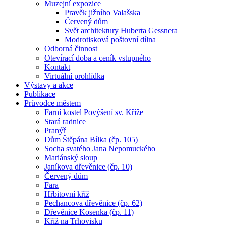
Muzejní expozice
Pravěk jižního Valašska
Červený dům
Svět architektury Huberta Gessnera
Modrotisková poštovní dílna
Odborná činnost
Otevírací doba a ceník vstupného
Kontakt
Virtuální prohlídka
Výstavy a akce
Publikace
Průvodce městem
Farní kostel Povýšení sv. Kříže
Stará radnice
Pranýř
Dům Štěpána Bílka (čp. 105)
Socha svatého Jana Nepomuckého
Mariánský sloup
Janíkova dřevěnice (čp. 10)
Červený dům
Fara
Hřbitovní kříž
Pechancova dřevěnice (čp. 62)
Dřevěnice Kosenka (čp. 11)
Kříž na Trhovisku