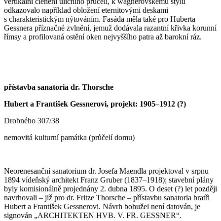
vertikální členění uličního průčelí, k wagnerovskému stylu
odkazovalo například obložení eternitovými deskami
s charakteristickým nýtováním. Fasáda měla také pro Huberta
Gessnera příznačné zvlnění, jemuž dodávala razantní křivka korunní
římsy a profilovaná ostění oken nejvyššího patra až barokní ráz.
přístavba sanatoria dr. Thorsche
Hubert a František Gessnerovi, projekt: 1905–1912 (?)
Drobného 307/38
nemovitá kulturní památka (průčelí domu)
Neorenesanční sanatorium dr. Josefa Maendla projektoval v srpnu
1894 vídeňský architekt Franz Gruber (1837–1918); stavební plány
byly komisionálně projednány 2. dubna 1895. O deset (?) let později
navrhovali – již pro dr. Fritze Thorsche – přístavbu sanatoria bratři
Hubert a František Gessnerovi. Návrh bohužel není datován, je
signován „ARCHITEKTEN HVB. V. FR. GESSNER“.