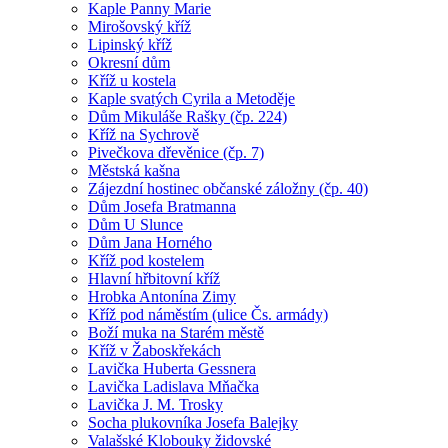
Kaple Panny Marie
Mirošovský kříž
Lipinský kříž
Okresní dům
Kříž u kostela
Kaple svatých Cyrila a Metoděje
Dům Mikuláše Rašky (čp. 224)
Kříž na Sychrově
Pivečkova dřevěnice (čp. 7)
Městská kašna
Zájezdní hostinec občanské záložny (čp. 40)
Dům Josefa Bratmanna
Dům U Slunce
Dům Jana Horného
Kříž pod kostelem
Hlavní hřbitovní kříž
Hrobka Antonína Zimy
Kříž pod náměstím (ulice Čs. armády)
Boží muka na Starém městě
Kříž v Žaboskřekách
Lavička Huberta Gessnera
Lavička Ladislava Mňačka
Lavička J. M. Trosky
Socha plukovníka Josefa Balejky
Valašské Klobouky židovské