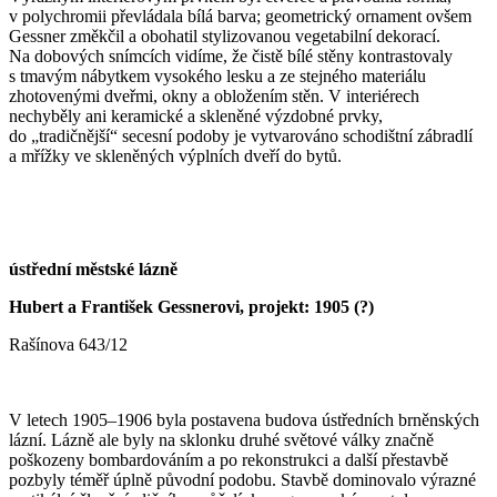
v polychromii převládala bílá barva; geometrický ornament ovšem
Gessner změkčil a obohatil stylizovanou vegetabilní dekorací.
Na dobových snímcích vidíme, že čistě bílé stěny kontrastovaly
s tmavým nábytkem vysokého lesku a ze stejného materiálu
zhotovenými dveřmi, okny a obložením stěn. V interiérech
nechyběly ani keramické a skleněné výzdobné prvky,
do „tradičnější“ secesní podoby je vytvarováno schodištní zábradlí
a mřížky ve skleněných výplních dveří do bytů.
ústřední městské lázně
Hubert a František Gessnerovi, projekt: 1905 (?)
Rašínova 643/12
V letech 1905–1906 byla postavena budova ústředních brněnských
lázní. Lázně ale byly na sklonku druhé světové války značně
poškozeny bombardováním a po rekonstrukci a další přestavbě
pozbyly téměř úplně původní podobu. Stavbě dominovalo výrazné