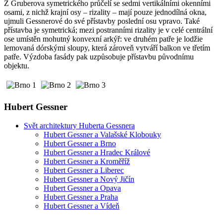
Z Gruberova symetrického průčelí se sedmi vertikálními okenními
osami, z nichž krajní osy – rizality – mají pouze jednodílná okna,
ujmuli Gessnerové do své přístavby poslední osu vpravo. Také
přístavba je symetrická; mezi postranními rizality je v celé centrální
ose umístěn mohutný konvexní arkýř: ve druhém patře je lodžie
lemovaná dórskými sloupy, která zároveň vytváří balkon ve třetím
patře. Výzdoba fasády pak uzpůsobuje přístavbu původnímu
objektu.
Hubert Gessner
Svět architektury Huberta Gessnera
Hubert Gessner a Valašské Klobouky
Hubert Gessner a Brno
Hubert Gessner a Hradec Králové
Hubert Gessner a Kroměříž
Hubert Gessner a Liberec
Hubert Gessner a Nový Jičín
Hubert Gessner a Opava
Hubert Gessner a Praha
Hubert Gessner a Vídeň