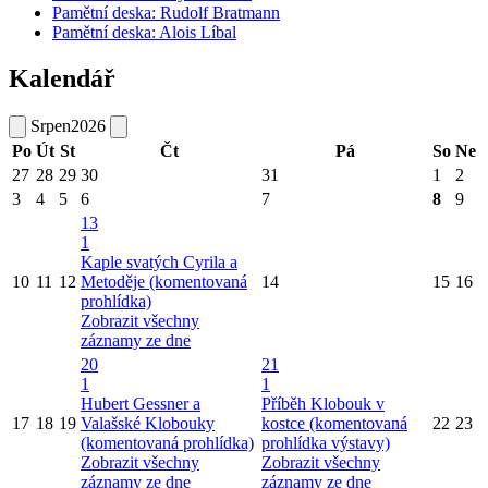
Pamětní deska: Rudolf Bratmann
Pamětní deska: Alois Líbal
Kalendář
Srpen
2026
Po
Út
St
Čt
Pá
So
Ne
27
28
29
30
31
1
2
3
4
5
6
7
8
9
13
1
Kaple svatých Cyrila a
10
11
12
Metoděje (komentovaná
14
15
16
prohlídka)
Zobrazit všechny
záznamy ze dne
20
21
1
1
Hubert Gessner a
Příběh Klobouk v
17
18
19
Valašské Klobouky
kostce (komentovaná
22
23
(komentovaná prohlídka)
prohlídka výstavy)
Zobrazit všechny
Zobrazit všechny
záznamy ze dne
záznamy ze dne