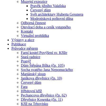
Muzejní expozice
Pravěk jižního Valašska
Červený dům
Svět architektury Huberta Gessnera
Modrotisková poštovní dílna
Odborná činnost
Otevírací doba a ceník vstupného
Kontakt
Virtuální prohlídka
Výstavy a akce
Publikace
Průvodce městem
Farní kostel Povýšení sv. Kříže
Stará radnice
Pranýř
Dům Štěpána Bílka (čp. 105)
Socha svatého Jana Nepomuckého
Mariánský sloup
Janíkova dřevěnice (čp. 10)
Červený dům
Fara
Hřbitovní kříž
Pechancova dřevěnice (čp. 62)
Dřevěnice Kosenka (čp. 11)
Kříž na Trhovisku