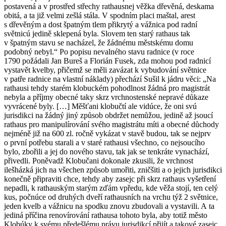
postavená a v prostřed střechy rathausnej věžka dřevěná, deskama
obitá, a ta již velmi zešlá stála. V spodním placi maštal, arest
s dřevěným a dost špatným tlem přikrytý a vážnica pod radní
světnicú jedině sklepená byla. Slovem ten starý rathaus tak
v špatným stavu se nacházel, že žádnému městskému domu
podobný nebyl.“ Po popisu nevalného stavu radnice (v roce
1790 požádali Jan Bureš a Florián Fusek, zda mohou pod radnicí
vystavět kvelby, přičemž se měli zavázat k vybudování světnice
v patře radnice na vlastní náklady) přechází Sušil k jádru věci: „Na
rathausi tehdy starém klobuckém pohodlnost žádná pro magistrát
nebyla a příjmy obecné taky skrz vrchnostenské nepravé důkaze
vyvrácené byly. […] Měšťani klobučtí ale vidúce, že oni svú
jurisdikci na žádný jiný způsob obdržet nemůžou, jedině až jsoucí
rathaus pro manipulírování svého magistrátu míti a obecné důchody
nejméně již na 600 zl. ročně vykázat v stavě budou, tak se nejprv
o první potřebu starali a v staré rathausi všechno, co nejsoucího
bylo, zbořili a jej do nového stavu, tak jak se tenkráte vynachází,
přivedli. Poněvadž Klobučani dokonale zkusili, že vrchnost
ilešházká jich na všechen způsob umořiti, zničšiti a o jejich jurisdikci
konečně připraviti chce, tehdy aby zasejc při skrz rathaus vyšetření
nepadli, k rathauským starým zďám vpředu, kde věža stojí, ten celý
kus, počnúce od druhých dveří rathausních na vrchu týž 2 světnice,
jeden kvelb a vážnicu na spodku znovu zbudovali a vystavili. A ta
jediná příčina renovírování rathausa tohoto byla, aby totiž město
Klobúky k svému předešlému právu jurisdikcí přijít a takové zasejc