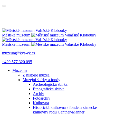
Městské muzeum
Městské muzeum
muzeum@kvs-vk.cz
+420 577 320 095
Muzeum
Z historie muzea
Muzejní sbírky a fondy
Archeologická sbírka
Etnografická sbírka
Archiv
Fotoarchiv
Knihovna
Historická knihovna s fondem zámecké
knihovny rodu Centner-Manner