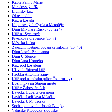
Kaple Panny Marie
Mirošovský kříž
Lipinský kříž
Okresní dům
Kříž u kostela
Kaple svatých Cyrila a Metoděje
Dům Mikuláše Rašky (čp. 224)
Kříž na Sychrově
Pivečkova dřevěnice (čp. 7)
Městská kašna
Zájezdní hostinec občanské záložny (čp. 40)
Dům Josefa Bratmanna
Dům U Slunce
Dům Jana Horného
Kříž pod kostelem
Hlavní hřbitovní kříž
Hrobka Antonína Zimy
Kříž pod náměstím (ulice Čs. armády)
Boží muka na Starém městě
Kříž v Žaboskřekách
Lavička Huberta Gessnera
Lavička Ladislava Mňačka
Lavička J. M. Trosky
Socha plukovníka Josefa Balejky
Valašské Klobouky židovské