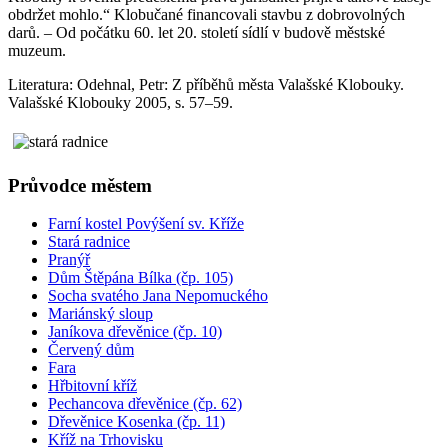
obdržet mohlo.“ Klobučané financovali stavbu z dobrovolných
darů. – Od počátku 60. let 20. století sídlí v budově městské
muzeum.
Literatura: Odehnal, Petr: Z příběhů města Valašské Klobouky.
Valašské Klobouky 2005, s. 57–59.
Průvodce městem
Farní kostel Povýšení sv. Kříže
Stará radnice
Pranýř
Dům Štěpána Bílka (čp. 105)
Socha svatého Jana Nepomuckého
Mariánský sloup
Janíkova dřevěnice (čp. 10)
Červený dům
Fara
Hřbitovní kříž
Pechancova dřevěnice (čp. 62)
Dřevěnice Kosenka (čp. 11)
Kříž na Trhovisku