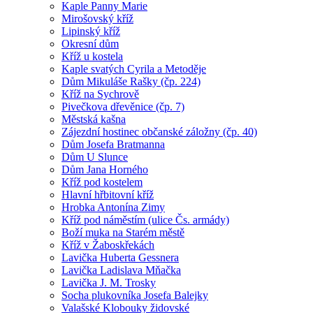
Kaple Panny Marie
Mirošovský kříž
Lipinský kříž
Okresní dům
Kříž u kostela
Kaple svatých Cyrila a Metoděje
Dům Mikuláše Rašky (čp. 224)
Kříž na Sychrově
Pivečkova dřevěnice (čp. 7)
Městská kašna
Zájezdní hostinec občanské záložny (čp. 40)
Dům Josefa Bratmanna
Dům U Slunce
Dům Jana Horného
Kříž pod kostelem
Hlavní hřbitovní kříž
Hrobka Antonína Zimy
Kříž pod náměstím (ulice Čs. armády)
Boží muka na Starém městě
Kříž v Žaboskřekách
Lavička Huberta Gessnera
Lavička Ladislava Mňačka
Lavička J. M. Trosky
Socha plukovníka Josefa Balejky
Valašské Klobouky židovské