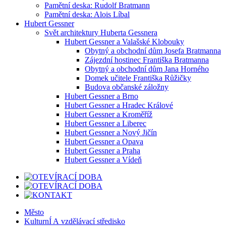
Pamětní deska: Rudolf Bratmann
Pamětní deska: Alois Líbal
Hubert Gessner
Svět architektury Huberta Gessnera
Hubert Gessner a Valašské Klobouky
Obytný a obchodní dům Josefa Bratmanna
Zájezdní hostinec Františka Bratmanna
Obytný a obchodní dům Jana Horného
Domek učitele Františka Růžičky
Budova občanské záložny
Hubert Gessner a Brno
Hubert Gessner a Hradec Králové
Hubert Gessner a Kroměříž
Hubert Gessner a Liberec
Hubert Gessner a Nový Jičín
Hubert Gessner a Opava
Hubert Gessner a Praha
Hubert Gessner a Vídeň
Město
KulturnÍ A vzdělávací středisko