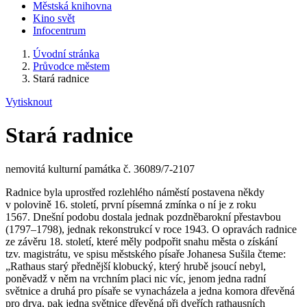
Městská knihovna
Kino svět
Infocentrum
Úvodní stránka
Průvodce městem
Stará radnice
Vytisknout
Stará radnice
nemovitá kulturní památka č. 36089/7-2107
Radnice byla uprostřed rozlehlého náměstí postavena někdy
v polovině 16. století, první písemná zmínka o ní je z roku
1567. Dnešní podobu dostala jednak pozdněbarokní přestavbou
(1797–1798), jednak rekonstrukcí v roce 1943. O opravách radnice
ze závěru 18. století, které měly podpořit snahu města o získání
tzv. magistrátu, ve spisu městského písaře Johanesa Sušila čteme:
„Rathaus starý přednější klobucký, který hrubě jsoucí nebyl,
poněvadž v něm na vrchním placi nic víc, jenom jedna radní
světnice a druhá pro písaře se vynacházela a jedna komora dřevěná
pro drva, pak jedna světnice dřevěná při dveřích rathausních