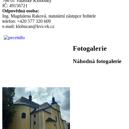
766 01 Valašské Klobouky
IČ: 49156721
Odpovědná osoba:
Ing. Magdalena Raková, statutární zástupce ředitele
telefon: +420 577 320 609
e-mail: klobucan@kvs-vk.cz
Fotogalerie
Náhodná fotogalerie