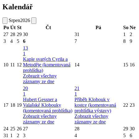
Kalendář
Srpen
2026
Po
Út
St
Čt
Pá
So
Ne
27
28
29
30
31
1
2
3
4
5
6
7
8
9
13
1
Kaple svatých Cyrila a
10
11
12
Metoděje (komentovaná
14
15
16
prohlídka)
Zobrazit všechny
záznamy ze dne
20
21
1
1
Hubert Gessner a
Příběh Klobouk v
17
18
19
Valašské Klobouky
kostce (komentovaná
22
23
(komentovaná prohlídka)
prohlídka výstavy)
Zobrazit všechny
Zobrazit všechny
záznamy ze dne
záznamy ze dne
24
25
26
27
28
29
30
31
1
2
3
4
5
6