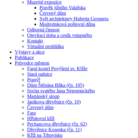
Muzejní expozice
Pravěk jižního Valašska
Červený dům
Svět architektury Huberta Gessnera
Modrotisková poštovní dílna
Odborná činnost
Otevírací doba a ceník vstupného
Kontakt
Virtuální prohlídka
Výstavy a akce
Publikace
Průvodce městem
Farní kostel Povýšení sv. Kříže
Stará radnice
Pranýř
Dům Štěpána Bílka (čp. 105)
Socha svatého Jana Nepomuckého
Mariánský sloup
Janíkova dřevěnice (čp. 10)
Červený dům
Fara
Hřbitovní kříž
Pechancova dřevěnice (čp. 62)
Dřevěnice Kosenka (čp. 11)
Kříž na Trhovisku