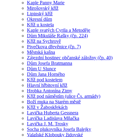
Kaple Panny Marie
Mirošovský kříž
Lipinský kříž
Okresní dům
Kříž u kostela
Kaple svatých Cyrila a Metoděje
Dům Mikuláše Rašky (čp. 224)
Kříž na Sychrově
Pivečkova dřevěnice (čp. 7)
Městská kašna
Zájezdní hostinec občanské záložny (čp. 40)
Dům Josefa Bratmanna
Dům U Slunce
Dům Jana Horného
Kříž pod kostelem
Hlavní hřbitovní kříž
Hrobka Antonína Zimy
Kříž pod náměstím (ulice Čs. armády)
Boží muka na Starém městě
Kříž v Žaboskřekách
Lavička Huberta Gessnera
Lavička Ladislava Mňačka
Lavička J. M. Trosky
Socha plukovníka Josefa Balejky
Valašské Klobouky židovské