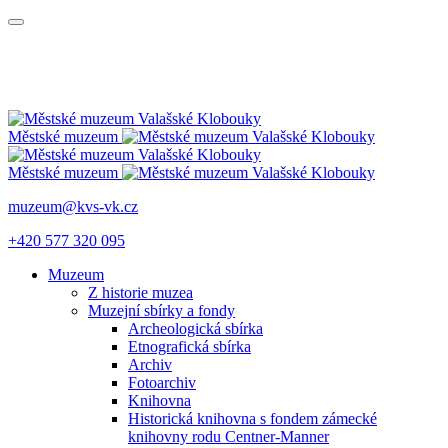
Městské muzeum
Městské muzeum
muzeum@kvs-vk.cz
+420 577 320 095
Muzeum
Z historie muzea
Muzejní sbírky a fondy
Archeologická sbírka
Etnografická sbírka
Archiv
Fotoarchiv
Knihovna
Historická knihovna s fondem zámecké
knihovny rodu Centner-Manner