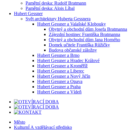
Pamětní deska: Rudolf Bratmann
Pamětní deska: Alois Líbal
Hubert Gessner
Svět architektury Huberta Gessnera
Hubert Gessner a Valašské Klobouky
Obytný a obchodní dům Josefa Bratmanna
Zájezdní hostinec Františka Bratmanna
Obytný a obchodní dům Jana Horného
Domek učitele Františka Růžičky
Budova občanské záložny
Hubert Gessner a Brno
Hubert Gessner a Hradec Králové
Hubert Gessner a Kroměříž
Hubert Gessner a Liberec
Hubert Gessner a Nový Jičín
Hubert Gessner a Opava
Hubert Gessner a Praha
Hubert Gessner a Vídeň
Město
KulturnÍ A vzdělávací středisko