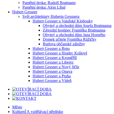
Pamětní deska: Rudolf Bratmann
Pamětní deska: Alois Líbal
Hubert Gessner
Svět architektury Huberta Gessnera
Hubert Gessner a Valašské Klobouky
Obytný a obchodní dům Josefa Bratmanna
Zájezdní hostinec Františka Bratmanna
Obytný a obchodní dům Jana Horného
Domek učitele Františka Růžičky
Budova občanské záložny
Hubert Gessner a Brno
Hubert Gessner a Hradec Králové
Hubert Gessner a Kroměříž
Hubert Gessner a Liberec
Hubert Gessner a Nový Jičín
Hubert Gessner a Opava
Hubert Gessner a Praha
Hubert Gessner a Vídeň
Město
KulturnÍ A vzdělávací středisko