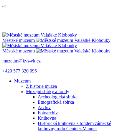
Městské muzeum
Městské muzeum
muzeum@kvs-vk.cz
+420 577 320 095
Muzeum
Z historie muzea
Muzejní sbírky a fondy
Archeologická sbírka
Etnografická sbírka
Archiv
Fotoarchiv
Knihovna
Historická knihovna s fondem zámecké
knihovny rodu Centner-Manner