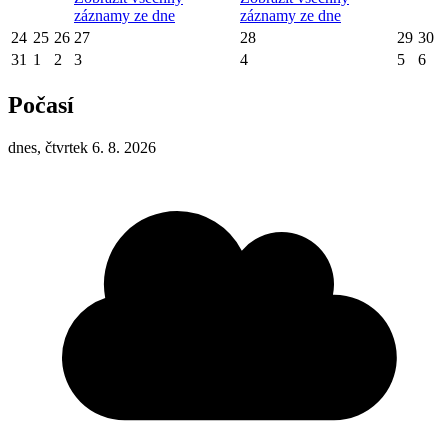
záznamy ze dne
záznamy ze dne
24
25
26
27
28
29
30
31
1
2
3
4
5
6
Počasí
dnes, čtvrtek 6. 8. 2026