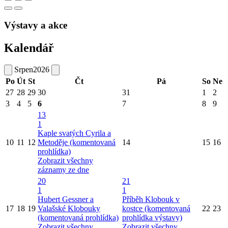
Výstavy a akce
Kalendář
Srpen
2026
Po
Út
St
Čt
Pá
So
Ne
27
28
29
30
31
1
2
3
4
5
6
7
8
9
13
1
Kaple svatých Cyrila a
10
11
12
Metoděje (komentovaná
14
15
16
prohlídka)
Zobrazit všechny
záznamy ze dne
20
21
1
1
Hubert Gessner a
Příběh Klobouk v
17
18
19
Valašské Klobouky
kostce (komentovaná
22
23
(komentovaná prohlídka)
prohlídka výstavy)
Zobrazit všechny
Zobrazit všechny