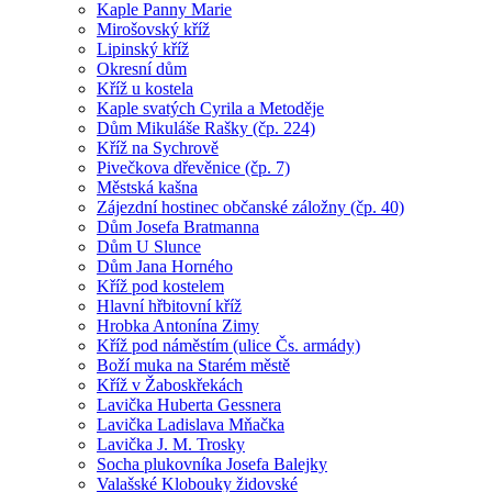
Kaple Panny Marie
Mirošovský kříž
Lipinský kříž
Okresní dům
Kříž u kostela
Kaple svatých Cyrila a Metoděje
Dům Mikuláše Rašky (čp. 224)
Kříž na Sychrově
Pivečkova dřevěnice (čp. 7)
Městská kašna
Zájezdní hostinec občanské záložny (čp. 40)
Dům Josefa Bratmanna
Dům U Slunce
Dům Jana Horného
Kříž pod kostelem
Hlavní hřbitovní kříž
Hrobka Antonína Zimy
Kříž pod náměstím (ulice Čs. armády)
Boží muka na Starém městě
Kříž v Žaboskřekách
Lavička Huberta Gessnera
Lavička Ladislava Mňačka
Lavička J. M. Trosky
Socha plukovníka Josefa Balejky
Valašské Klobouky židovské