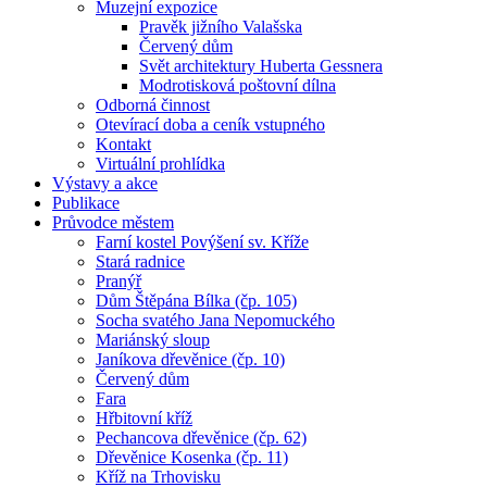
Muzejní expozice
Pravěk jižního Valašska
Červený dům
Svět architektury Huberta Gessnera
Modrotisková poštovní dílna
Odborná činnost
Otevírací doba a ceník vstupného
Kontakt
Virtuální prohlídka
Výstavy a akce
Publikace
Průvodce městem
Farní kostel Povýšení sv. Kříže
Stará radnice
Pranýř
Dům Štěpána Bílka (čp. 105)
Socha svatého Jana Nepomuckého
Mariánský sloup
Janíkova dřevěnice (čp. 10)
Červený dům
Fara
Hřbitovní kříž
Pechancova dřevěnice (čp. 62)
Dřevěnice Kosenka (čp. 11)
Kříž na Trhovisku