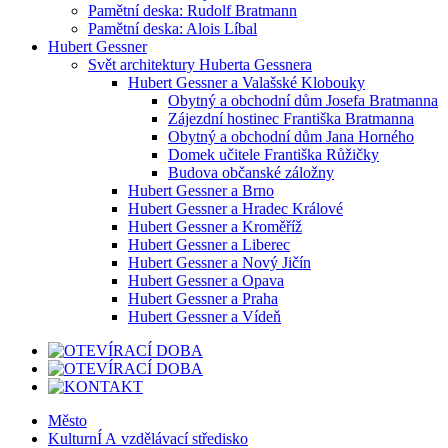
Pamětní deska: Rudolf Bratmann
Pamětní deska: Alois Líbal
Hubert Gessner
Svět architektury Huberta Gessnera
Hubert Gessner a Valašské Klobouky
Obytný a obchodní dům Josefa Bratmanna
Zájezdní hostinec Františka Bratmanna
Obytný a obchodní dům Jana Horného
Domek učitele Františka Růžičky
Budova občanské záložny
Hubert Gessner a Brno
Hubert Gessner a Hradec Králové
Hubert Gessner a Kroměříž
Hubert Gessner a Liberec
Hubert Gessner a Nový Jičín
Hubert Gessner a Opava
Hubert Gessner a Praha
Hubert Gessner a Vídeň
Město
KulturnÍ A vzdělávací středisko