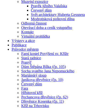
Muzejní expozice
Pravěk jižního Valašska
Červený dům
Svět architektury Huberta Gessnera
Modrotisková poštovní dílna
Odborná činnost
Otevírací doba a ceník vstupného
Kontakt
Virtuální prohlídka
Výstavy a akce
Publikace
Průvodce městem
Farní kostel Povýšení sv. Kříže
Stará radnice
Pranýř
Dům Štěpána Bílka (čp. 105)
Socha svatého Jana Nepomuckého
Mariánský sloup
Janíkova dřevěnice (čp. 10)
Červený dům
Fara
Hřbitovní kříž
Pechancova dřevěnice (čp. 62)
Dřevěnice Kosenka (čp. 11)
Kříž na Trhovisku