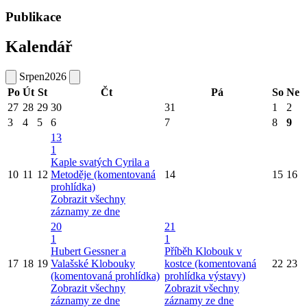
Publikace
Kalendář
Srpen
2026
Po
Út
St
Čt
Pá
So
Ne
27
28
29
30
31
1
2
3
4
5
6
7
8
9
13
1
Kaple svatých Cyrila a
10
11
12
Metoděje (komentovaná
14
15
16
prohlídka)
Zobrazit všechny
záznamy ze dne
20
21
1
1
Hubert Gessner a
Příběh Klobouk v
17
18
19
Valašské Klobouky
kostce (komentovaná
22
23
(komentovaná prohlídka)
prohlídka výstavy)
Zobrazit všechny
Zobrazit všechny
záznamy ze dne
záznamy ze dne