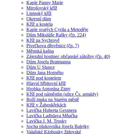
Kaple Panny Marie
Mirošovský kříž
Lipinský kříž
Okresní dům
Kříž u kostela
Kaple svatých Cyrila a Metoděje
Dům Mikuláše Rašky (čp. 224)
Kříž na Sychrově
Pivečkova dřevěnice (čp. 7)
Městská kašna
Zájezdní hostinec občanské záložny (čp. 40)
Dům Josefa Bratmanna
Dům U Slunce
Dům Jana Horného
Kříž pod kostelem
Hlavní hřbitovní kříž
Hrobka Antonína Zimy
Kříž pod náměstím (ulice Čs. armády)
Boží muka na Starém městě
Kříž v Žaboskřekách
Lavička Huberta Gessnera
Lavička Ladislava Mňačka
Lavička J. M. Trosky
Socha plukovníka Josefa Balejky
Valašské Klobouky židovské