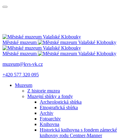
Městské muzeum
Městské muzeum
muzeum@kvs-vk.cz
+420 577 320 095
Muzeum
Z historie muzea
Muzejní sbírky a fondy
Archeologická sbírka
Etnografická sbírka
Archiv
Fotoarchiv
Knihovna
Historická knihovna s fondem zámecké
knihovny rodu Centner-Manner