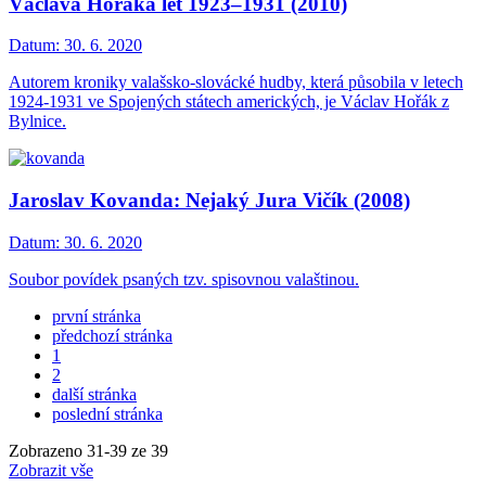
Václava Hořáka let 1923–1931 (2010)
Datum:
30. 6. 2020
Autorem kroniky valašsko-slovácké hudby, která působila v letech
1924-1931 ve Spojených státech amerických, je Václav Hořák z
Bylnice.
Jaroslav Kovanda: Nejaký Jura Vičík (2008)
Datum:
30. 6. 2020
Soubor povídek psaných tzv. spisovnou valaštinou.
první stránka
předchozí stránka
1
2
další stránka
poslední stránka
Zobrazeno
31
-
39
ze 39
Zobrazit vše